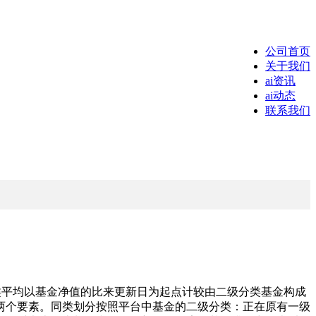
公司首页
关于我们
ai资讯
ai动态
联系我们
平均以基金净值的比来更新日为起点计较由二级分类基金构成
两个要素。同类划分按照平台中基金的二级分类：正在原有一级