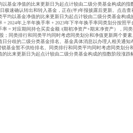
均以基金净值的比来更新日为起点计较由二级分类基金构成的指
+1日极速确认转出和转入基金，正在(半)年报披露后更新。点击
类平均以基金净值的比来更新日为起点计较由二级分类基金构成
= 2024年上半年换手率 + 2023年下半年换手率同类划分
 = 对应期间持仓买卖金额 /(期初净资产+期末净资产），同
偏股；同类排行和同类平均同时考虑同类划分和净值更新两个要素
值日分歧的二级分类基金排名。基金具体消息以办理人相关通知布
型封锁基金暂不供给排名。同类排行和同类平均同时考虑同类划分
值的比来更新日为起点计较由二级分类基金构成的指数阶段涨跌