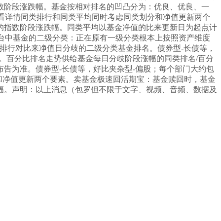
数阶段涨跌幅。基金按相对排名的凹凸分为：优良、优良、一
查看详情同类排行和同类平均同时考虑同类划分和净值更新两个
的指数阶段涨跌幅。同类平均以基金净值的比来更新日为起点计
按照平台中基金的二级分类：正在原有一级分类根本上按照资产维度
类排行对比来净值日分歧的二级分类基金排名。债券型-长债等，
。百分比排名走势供给基金每日分歧阶段涨幅的同类排名/百分
告为准。债券型-长债等，好比夹杂型-偏股；每个部门大约包
和净值更新两个要素。卖基金极速回活期宝：基金赎回时，基金
幅。声明：以上消息（包罗但不限于文字、视频、音频、数据及