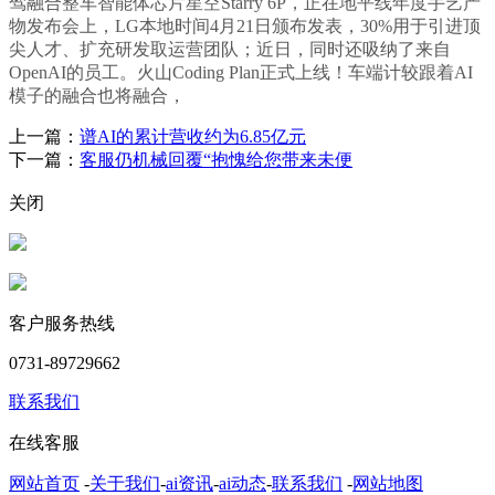
驾融合整车智能体芯片星空Starry 6P，正在地平线年度手艺产
物发布会上，LG本地时间4月21日颁布发表，30%用于引进顶
尖人才、扩充研发取运营团队；近日，同时还吸纳了来自
OpenAI的员工。火山Coding Plan正式上线！车端计较跟着AI
模子的融合也将融合，
上一篇：
谱AI的累计营收约为6.85亿元
下一篇：
客服仍机械回覆“抱愧给您带来未便
关闭
客户服务热线
0731-89729662
联系我们
在线客服
网站首页
-
关于我们
-
ai资讯
-
ai动态
-
联系我们
-
网站地图