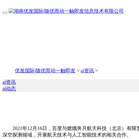
优发国际|随优而动一触即发
>
ai资讯
>
ai资讯
ai动态
2021年12月16日，百度与嫦娥奔月航天科技（北京）有
深空探测领域，开展航天技术与人工智能技术的相关合作。