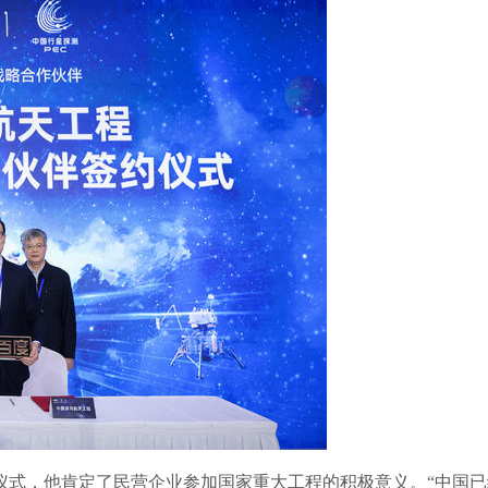
，他肯定了民营企业参加国家重大工程的积极意义。“中国已