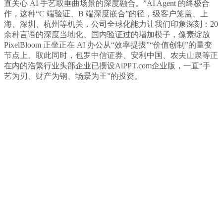
直关心 AI 手艺取垂曲场景的深度融合。”AI Agent 的终极合
作，这种“C 端验证、B 端深度嵌合”的径，级客户笼盖、上
海、深圳、杭州等机关，公司全球化能力让我们印象深刻：20
余种言语的深度当地化、国内验证过的增加模子，像素绽放
PixelBloom 正坐正在 AI 办公从“效率提拔”“价值创制”的量变
节点上。取此同时，包罗中信证券、安利中国、农夫山泉等正
在内的浩繁行业头部企业已摆设AiPPT.com企业版，一直“手
艺为刃、财产为钢、场景为王”的投资。