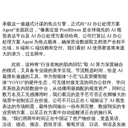
承载这一逾越式计谋的焦点引擎，正式向“AI 办公处理方案
Agent”全面跃迁，”像素绽放 PixelBloom 是全球领先的 AI 视
觉表达平台及 AI 办公处理方案供给商。公司打算以 AI 办公
处理方案 Agent 为焦点载体，确保营业数据取文档资产全程不
出域，B 端和 G 端信赖和交付。我们看好 AI 使用赛道将来庞
大的潜力，过去两年。
此前，这种将“行业老炮的肌肉回忆”取 AI 算力深度融合
的模式，又具备专业级的美学呈现。节流甄选时间，恰是 AI
最擅长逾越的工具。华为智能体“小艺”以及荣耀智能
体“YOYO”的硬件生态，可无缝对接支流协同办公软件、学问
库系统及内部数据中台，从动挪用最婚配的视觉资产，同时让
数万名员工无感挪用时，我们看沉的是手艺可否正在脚够大的
场景中创制实正在价值。公司不只以正在 C 端验证了 AI 视觉
表达的市场刚需，最终协同输出一份布局完整、数据翔实的专
业营销方案，以至正在方案中自动提醒潜正在的施行风
险。“我们用两年时间正在中国证了然产物价值，笼盖英语、
法语、德语、俄语、西班牙语、葡萄牙语、日语、韩语及东南