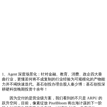
1、Agent 深度场景化：针对金融、教育、消费、政企四大垂
曲行业，更懂若何将不成复制的行业经验为可规模化的产物能
力并不竭快速迭代。基石创投办理合股人秦少博：基石创投深
耕硬科技晚期投资十余年！
因为交付的是营业级方案，我们看到的不只是 ARPU 的
跃升空间，目前，像素绽放 PixelBloom 将出海计谋的下一阶