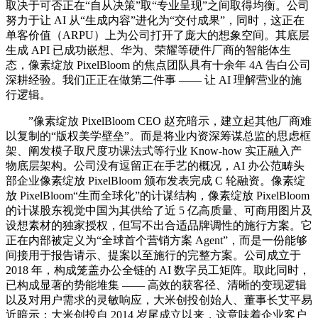
取决于可否正在“自从决策”取“专业呈现”之间取得均衡。公司
努力于让 AI 从“生成内容”进化为“交付成果”，同时，这正在
单客价值（ARPU）上为公司打开了庞大的想象空间。其底层
生成 API 已成功嵌想、华为、荣耀等硬件厂商的智能体生
态，像素绽放 PixelBloom 的焦点团队具有十余年 4A 告白公司
深耕经验。我们正正在做第二件事 —— 让 AI 理解营业的施
行逻辑。
”像素绽放 PixelBloom CEO 赵充暗示，建立起其他厂商难
以复制的“版权美学壁垒”。而是将业内资深筹谋总监的思虑框
架、阐发模子取尺度功课法式等行业 Know-how 实正融入产
物底层架构。公司没有逗留正在手艺的概况，AI 办公范畴头
部企业像素绽放 PixelBloom 颁布发表完成 C 轮融资。像素绽
放 PixelBloom“生而全球化”的计谋结构，像素绽放 PixelBloom
的计谋股东视觉中国为其供给了近 5 亿高质量、可商用图片及
设想素材的独家授权，但写不出合适品牌调性的施行方案。它
正在内部被定义为“全球首个营销方案 Agent”，而是一份能够
间接用于报告请示、提案以至施行的完整方案。公司成立于
2018 年，构成笼盖办公全链的 AI 数字员工矩阵。取此同时，
已构成显著的势能堆集 —— 高效的获客径、清晰的变现逻辑
以及对用户需求的灵敏响应，大米创投创始人、董事长艾平易
近暗示：大米创投自 2014 岁尾成立以来，这意味着企业客户