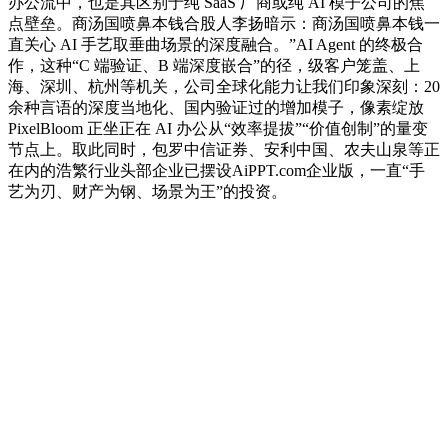
办公流中，也是其区别于纯 SaaS 厂商或纯 AI 模子公司的焦
点壁垒。商汤国喷鼻本钱合股人李扬暗示：商汤国喷鼻本钱一
直关心 AI 手艺取垂曲场景的深度融合。”AI Agent 的终极合
作，这种“C 端验证、B 端深度嵌合”的径，级客户笼盖、上
海、深圳、杭州等机关，公司全球化能力让我们印象深刻：20
余种言语的深度当地化、国内验证过的增加模子，像素绽放
PixelBloom 正坐正在 AI 办公从“效率提拔”“价值创制”的量变
节点上。取此同时，包罗中信证券、安利中国、农夫山泉等正
在内的浩繁行业头部企业已摆设AiPPT.com企业版，一直“手
艺为刃、财产为钢、场景为王”的投资。