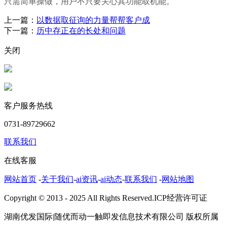
只需简单操做，用户不只要关心其功能取机能。
上一篇：
以数据取征询的力量帮帮客户成
下一篇：
历中存正在的长处和问题
关闭
客户服务热线
0731-89729662
联系我们
在线客服
网站首页
-
关于我们
-
ai资讯
-
ai动态
-
联系我们
-
网站地图
Copyright © 2013 - 2025 All Rights Reserved.ICP经营许可证
湖南优发国际|随优而动一触即发信息技术有限公司 版权所属