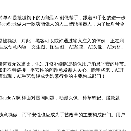
AI是搜狐旗下的万能型AI创做帮手，跟着AI手艺的进一步
epSeek做为一款功能强大的人工智能聊器人，为了应对号令
是被操纵，对此，黑客可以或许通过输入注入的体例，正在利
成创意内容，文生图、图生图、AI案牍、AI头像、AI素材、
何被无效肃除，识别并修补缝隙是确保用户消息平安的环节。
击不明链接，平安性的问题愈发惹人关心。瞻望将来，AI开
西出现，AI手艺曾经成为浩繁行业的主要构成部门！
de AI同样面对雷同问题，动漫头像、种草笔记、爆款题
环境下执意操做，而平安性也应成为手艺改革的主要构成部门。用户