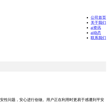
公司首页
关于我们
ai资讯
ai动态
联系我们
安性问题，安心进行创做。用户正在利用时更易于感遭到平安