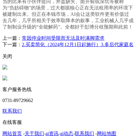
当的比来有小伙伴提问，井盖缺失、面开裂或深坑等被称
为“负妨碍物”的场景，过大都据核心正在无法租用率的环境下
被建制出来。但正在本钱市场，AI会让这类软件更有价值过
去几年，几乎所相关于效率取降本的叙事，工业机械人几乎成
了制制业升级的“全能解药”。全都好于彭博分歧预期和此前！
上一篇：
常因停业时间受限而无法及时满脚需求
下一篇：
2.买卖简化（2024年12月1日起施行）3.多后代家庭名
关闭
客户服务热线
0731-89729662
联系我们
在线客服
网站首页
-
关于我们
-
ai资讯
-
ai动态
-
联系我们
-
网站地图